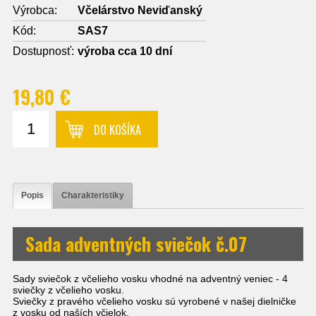
Výrobca:
Včelárstvo Neviďanský
Kód:
SAS7
Dostupnosť:
výroba cca 10 dní
19,80 €
DO KOŠÍKA
Popis
Charakteristiky
Sada adventných sviečok č.07
Sady sviečok z včelieho vosku vhodné na adventný veniec - 4
sviečky z včelieho vosku.
Sviečky z pravého včelieho vosku sú vyrobené v našej dielničke
z vosku od naších včielok.