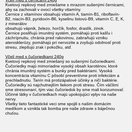
Včelí med s černicami 240g
Kvetový repkový med zmiešame s mrazom sušenými černicami,
aby sa zachovali v ovocí všetky vitamíny.
Černice z vitamínov obsahujú vitamín A, tiamín-B1, riboflavín-
B2, niacín-B3, pyridoxín-B6, kyselinu listovú-B9, vitamín C, E, K,
z minerálov
obsahujú vápnik, železo, horčík, fosfor, draslík, zinok.
Černice posilňujú imunitný systém, pomáhajú proti kašľu i
záchrípnutiu, chránia pred rakovinou, zabraňujú vzniku
aterosklerózy, pomáhajú pri nervozite a zvyšujú odolnosť proti
stresu, zlepšujú zrak i pokožku, atď.
Včelí med s čučoriedkami 240g
Kvetový repkový med zmiešaný so sušenými čučoriedkami.
Čučoriedky majú mimoriadne vysoký obsah karoténov, ktoré
chránia imunitný systém a bunky pred baktériami. Vysoká
koncentrácia vitamínu C pôsobí preventívne proti infekciám a
prechladnutiu. Tanín má protizápalové účinky a ničí baktérie.
Čučoriedky sú najchutnejším liekom proti stresu. Čím väčšmi
sme stresovnaní, tým viac čučoriedok by sme mali konzumovať.
Účinné látky v čučoriedkach majú upokojujúci vplyv na naše
nervy.
Všetky tieto fantastické veci sme spojili s našim domácim
medíkom a vznikla tak bomba pre naše zdravie s báječnou
chuťou.