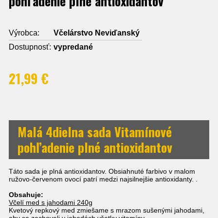
pohľadenie plné antioxidantov
Výrobca:
Včelárstvo Neviďanský
Dostupnosť:
vypredané
21,99 €
Malá 4dielna sada Vitamínové
pohľadenie plné antioxidantov
Táto sada je plná antioxidantov.
Obsiahnuté farbivo v malom
ružovo-červenom ovocí patrí medzi najsilnejšie
antioxidanty
.
.
Obsahuje:
Včelí med s jahodami 240g
Kvetový repkový med zmiešame s mrazom sušenými jahodami,