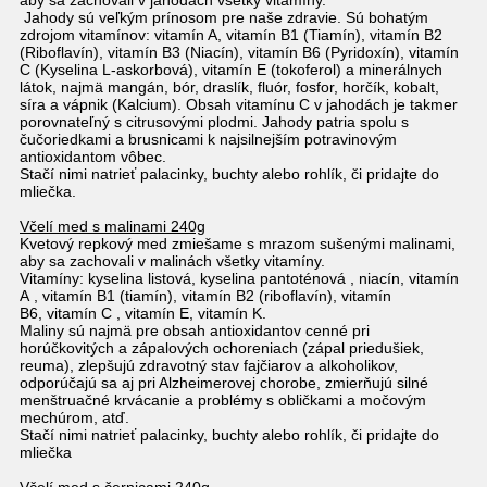
aby sa zachovali v jahodách všetky vitamíny.
Jahody sú veľkým prínosom pre naše zdravie. Sú bohatým
zdrojom vitamínov: vitamín A, vitamín B1 (Tiamín), vitamín B2
(Riboflavín), vitamín B3 (Niacín), vitamín B6 (Pyridoxín), vitamín
C (Kyselina L-askorbová), vitamín E (tokoferol) a minerálnych
látok, najmä mangán, bór, draslík, fluór, fosfor, horčík, kobalt,
síra a vápnik (Kalcium). Obsah vitamínu C v jahodách je takmer
porovnateľný s citrusovými plodmi. Jahody patria spolu s
čučoriedkami a brusnicami k najsilnejším potravinovým
antioxidantom vôbec.
Stačí nimi natrieť palacinky, buchty alebo rohlík, či pridajte do
mliečka.
Včelí med s malinami 240g
Kvetový repkový med zmiešame s mrazom sušenými malinami,
aby sa zachovali v malinách všetky vitamíny.
Vitamíny: kyselina listová, kyselina pantoténová , niacín, vitamín
A , vitamín B1 (tiamín), vitamín B2 (riboflavín), vitamín
B6, vitamín C , vitamín E, vitamín K.
Maliny sú najmä pre obsah antioxidantov cenné pri
horúčkovitých a zápalových ochoreniach (zápal priedušiek,
reuma), zlepšujú zdravotný stav fajčiarov a alkoholikov,
odporúčajú sa aj pri Alzheimerovej chorobe, zmierňujú silné
menštruačné krvácanie a problémy s obličkami a močovým
mechúrom, atď.
Stačí nimi natrieť palacinky, buchty alebo rohlík, či pridajte do
mliečka