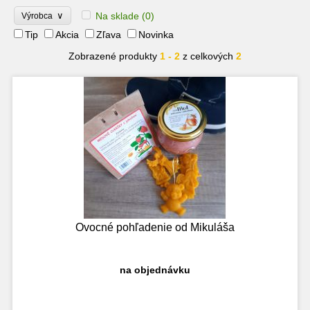
∨
Na sklade
(0)
Výrobca
Tip
Akcia
Zľava
Novinka
Zobrazené produkty
1 - 2
z celkových
2
Ovocné pohľadenie od Mikuláša
na objednávku