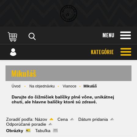
MENU
KATEGÓRIE
Mikuláš
Úvod
Na objednávku
Vianoce
Mikuláš
Darujte do čižmičiek balíčky plné vône, unikátnej
chuti, ale hlavne balíčky ktoré sú zdravé.
Zoradiť podľa:
Názov
Cena
Dátum pridania
Odporúčané poradie
Obrázky
Tabuľka